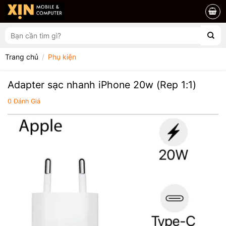
Chuyển
đến
nội
Tìm
dung
kiếm:
Trang chủ
/
Phụ kiện
Adapter sạc nhanh iPhone 20w (Rep 1:1)
0
Đánh Giá