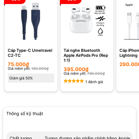
Cáp Type-C Umetravel
Tai nghe Bluetooth
Cáp iPhon
C2-TC
Apple AirPods Pro (Rep
Lightning
1:1)
75.000
₫
290.00
Giá niêm yết:
150.000
₫
395.000
₫
Giá niêm yết:
790.000
₫
Giảm giá 50%
1 đánh giá
Được xếp
hạng
5.00
5 sao
Thông số kỹ thuật
Chất lượng
Tương đương sản phẩm chính hãng Apple