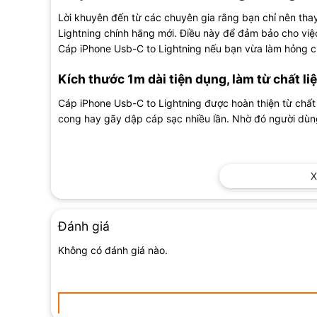
Lời khuyên đến từ các chuyên gia rằng bạn chỉ nên tha
Lightning chính hãng mới. Điều này để đảm bảo cho việc
Cáp iPhone Usb-C to Lightning nếu bạn vừa làm hỏng c
Kích thước 1m dài tiện dụng, làm từ chất li
Cáp iPhone Usb-C to Lightning được hoàn thiện từ chất
cong hay gãy dập cáp sạc nhiều lần. Nhờ đó người dùn
Độ dài của cáp Apple USB-C to Lightning 1M lên đến 1
X
thế bạn có thể sử dụng khi đang ngồi làm việc ở nhà hoặc
Hỗ trợ sạc nhanh với công suất cao, kết n
Đánh giá
Để cung cấp một tốc độ sạc với công suất cao, buộc cáp
Không có đánh giá nào.
cách tối ưu và chính xác. Qua đó, rút ngắn thời gian nạp