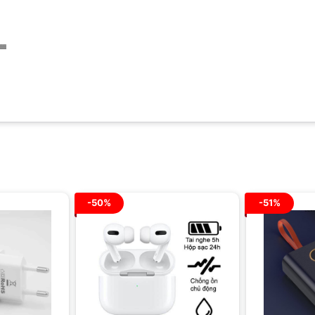
-50%
-51%