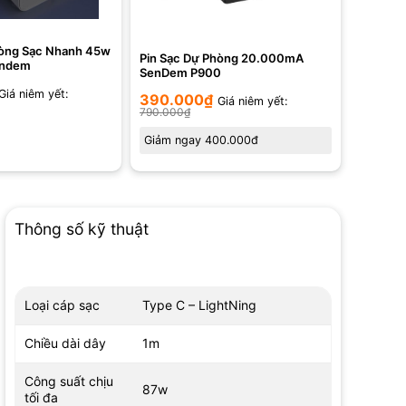
hòng Sạc Nhanh 45w
Pin Sạc Dự Phòng 20.000mA
endem
SenDem P900
Giá niêm yết:
390.000
₫
Giá niêm yết:
790.000
₫
Giảm ngay 400.000đ
Thông số kỹ thuật
Loại cáp sạc
Type C – LightNing
Chiều dài dây
1m
Công suất chịu
87w
tối đa