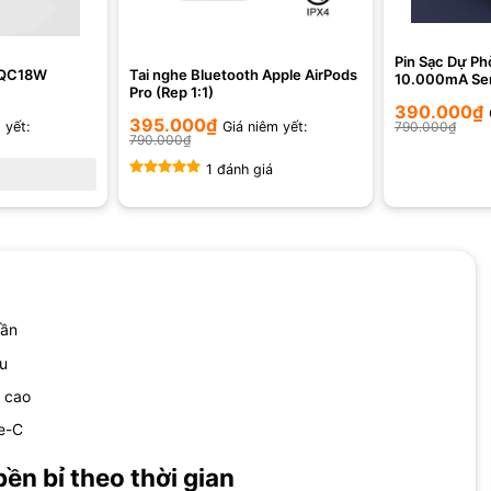
Pin Sạc Dự P
 QC18W
Tai nghe Bluetooth Apple AirPods
10.000mA S
Pro (Rep 1:1)
390.000
₫
395.000
₫
 yết:
Giá niêm yết:
790.000
₫
790.000
₫
1 đánh giá
Được xếp
hạng
5.00
5 sao
lần
au
t cao
pe-C
ền bỉ theo thời gian