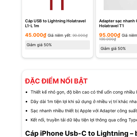
Cáp USB to Lightning Holatravel
Adapter sạc nhanh
L1-L 1m
Holatravel T1
45.000
₫
95.000
₫
Giá niêm yết:
90.000
₫
Giá niêm
190.000
₫
Giảm giá 50%
Giảm giá 50%
ĐẶC ĐIỂM NỔI BẬT
Thiết kế nhỏ gọn, độ bền cao có thể uốn cong nhiều 
Dây dài 1m tiện lợi khi sử dụng ở nhiều vị trí khác nh
Sạc nhanh nhiều thiết bị Apple với Adapter công suấ
Kết nối, truyền tải dữ liệu tiện lợi thông qua cổng Ty
Cáp iPhone Usb-C to Lightning – b