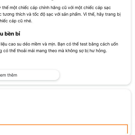
y thế một chiếc cáp chính hãng cũ với một chiếc cáp sạc
 tương thích và tốc độ sạc với sản phẩm. Vì thế, hãy trang bị
hiếc cáp cũ nhé.
ệu bền bỉ
 liệu cao su dẻo mềm và mịn. Bạn có thể test bằng cách uốn
g có thể thoải mái mang theo mà không sợ bị hư hỏng.
m. Đây là khoảng cách phù hợp cho mọi trường hợp sử dụng. Vì
em thêm
 giải trí ở quán cafe.
ối qua cổng USB-C
 phải trang bị cổng kết nối USB-C để truyền tải dữ liệu một
 năng lượng, tiết kiệm được nhiều thời gian hơn.