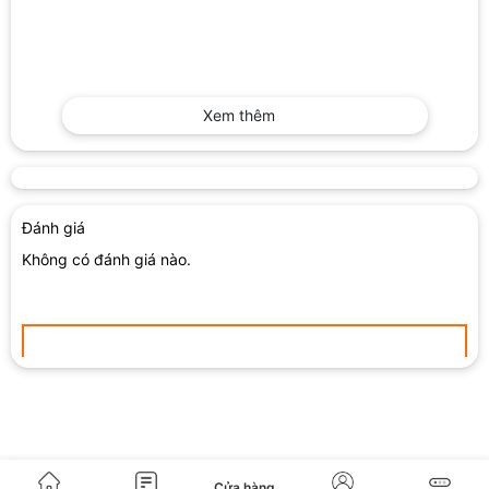
Xem thêm
Đánh giá
Không có đánh giá nào.
Hãy là người đầu tiên đánh giá sản phẩm “Ép Kính
iPhone 13 Pro / 13 Promax”
1 trên 5 sao
2 trên 5 sao
3 trên 5 sao
4 trên 5 sao
Cửa hàng