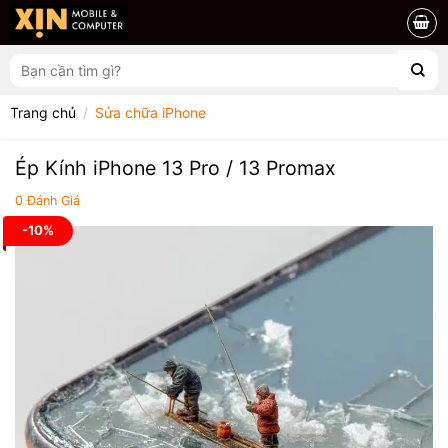
Chuyển
đến
nội
Tìm
dung
kiếm:
Trang chủ
/
Sửa chữa iPhone
Ép Kính iPhone 13 Pro / 13 Promax
0
Đánh Giá
-10%