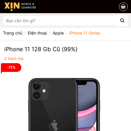
Chuyển
đến
nội
Tìm
dung
kiếm:
Trang chủ
/
Điện thoại
/
Apple
/
iPhone 11 Series
iPhone 11 128 Gb Cũ (99%)
0
Đánh Giá
-11%