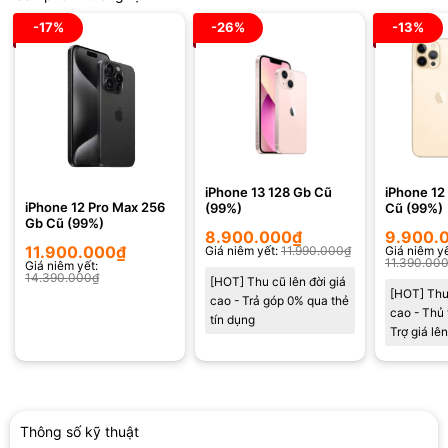
-17%
-26%
-13%
iPhone 13 128 Gb Cũ
iPhone 12
iPhone 12 Pro Max 256
(99%)
Cũ (99%)
Gb Cũ (99%)
8.900.000
₫
9.900.
11.900.000
₫
Giá niêm yết:
11.990.000
₫
Giá niêm yế
11.390.00
Giá niêm yết:
14.390.000
₫
[HOT] Thu cũ lên đời giá
[HOT] Thu 
cao - Trả góp 0% qua thẻ
cao - Thủ 
tín dụng
Trợ giá lê
Thông số kỹ thuật