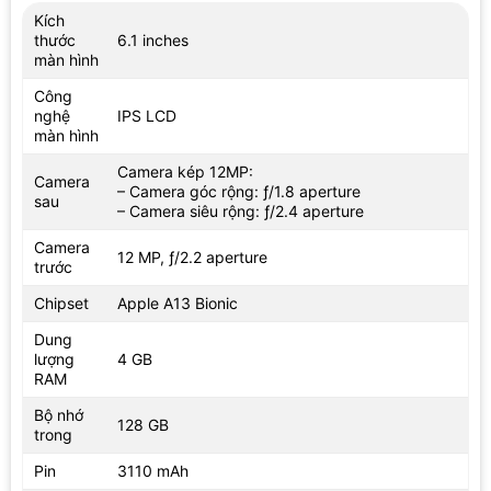
Kích
thước
6.1 inches
màn hình
Công
nghệ
IPS LCD
màn hình
Camera kép 12MP:
Camera
– Camera góc rộng: ƒ/1.8 aperture
sau
– Camera siêu rộng: ƒ/2.4 aperture
Camera
12 MP, ƒ/2.2 aperture
trước
Chipset
Apple A13 Bionic
Dung
lượng
4 GB
RAM
Bộ nhớ
128 GB
trong
Pin
3110 mAh