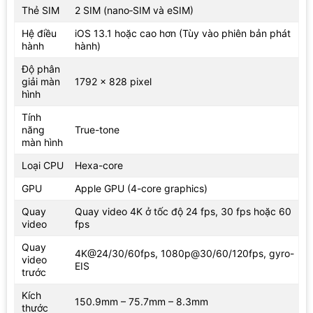
Thẻ SIM
2 SIM (nano‑SIM và eSIM)
Hệ điều
iOS 13.1 hoặc cao hơn (Tùy vào phiên bản phát
hành
hành)
Độ phân
giải màn
1792 x 828 pixel
hình
Tính
năng
True-tone
màn hình
Loại CPU
Hexa-core
GPU
Apple GPU (4-core graphics)
Quay
Quay video 4K ở tốc độ 24 fps, 30 fps hoặc 60
video
fps
Quay
4K@24/30/60fps, 1080p@30/60/120fps, gyro-
video
EIS
trước
Kích
150.9mm – 75.7mm – 8.3mm
thước