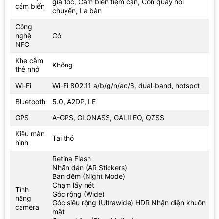
gia tốc, Cảm biến tiệm cận, Con quay hồi
cảm biến
chuyển, La bàn
Công
nghệ
Có
NFC
Khe cắm
Không
thẻ nhớ
Wi-Fi
Wi-Fi 802.11 a/b/g/n/ac/6, dual-band, hotspot
Bluetooth
5.0, A2DP, LE
GPS
A-GPS, GLONASS, GALILEO, QZSS
Kiểu màn
Tai thỏ
hình
Retina Flash
Nhãn dán (AR Stickers)
Ban đêm (Night Mode)
Chạm lấy nét
Tính
Góc rộng (Wide)
năng
Góc siêu rộng (Ultrawide) HDR Nhận diện khuôn
camera
mặt