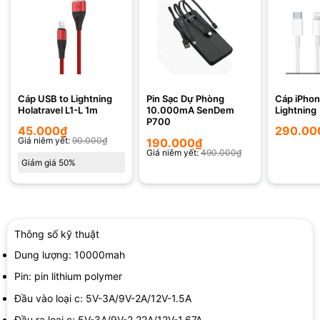
Cáp USB to Lightning
Cáp iPhon
Pin Sạc Dự Phòng
Holatravel L1-L 1m
Lightning
10.000mA SenDem
P700
45.000
₫
290.00
Giá niêm yết:
90.000
₫
190.000
₫
Giá niêm yết:
490.000
₫
Giảm giá 50%
Thông số kỹ thuật
Dung lượng: 10000mah
Pin: pin lithium polymer
Đầu vào loại c: 5V-3A/9V-2A/12V-1.5A
Đầu ra loại c: 5V-3A/9V-2.22A/12V-1.67A