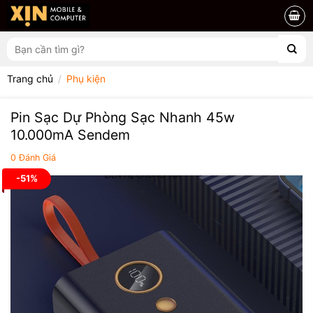
Chuyển
đến
nội
Tìm
dung
kiếm:
Trang chủ
/
Phụ kiện
Pin Sạc Dự Phòng Sạc Nhanh 45w
10.000mA Sendem
0
Đánh Giá
-51%