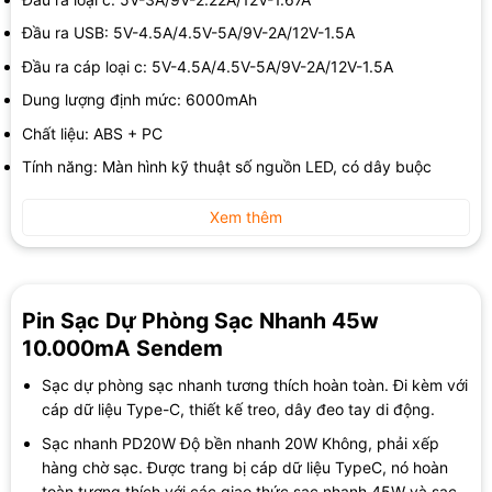
Đầu ra USB: 5V-4.5A/4.5V-5A/9V-2A/12V-1.5A
Đầu ra cáp loại c: 5V-4.5A/4.5V-5A/9V-2A/12V-1.5A
Dung lượng định mức: 6000mAh
Chất liệu: ABS + PC
Tính năng: Màn hình kỹ thuật số nguồn LED, có dây buộc
Xem thêm
Pin Sạc Dự Phòng Sạc Nhanh 45w
10.000mA Sendem
Sạc dự phòng sạc nhanh tương thích hoàn toàn. Đi kèm với
cáp dữ liệu Type-C, thiết kế treo, dây đeo tay di động.
Sạc nhanh PD20W Độ bền nhanh 20W Không, phải xếp
hàng chờ sạc. Được trang bị cáp dữ liệu TypeC, nó hoàn
toàn tương thích với các giao thức sạc nhanh 45W và sạc